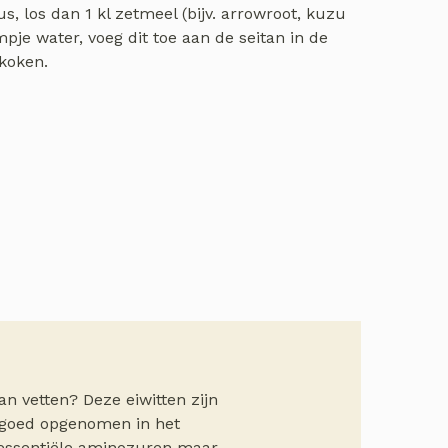
us, los dan 1 kl zetmeel (bijv. arrowroot, kuzu
pje water, voeg dit toe aan de seitan in de
nkoken.
aan vetten? Deze eiwitten zijn
 goed opgenomen in het
9 essentiële aminozuren maar