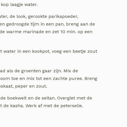
n kop laagje water.
er, de look, gerookte parikapoeder,
en gedroogde tijm in een pan, breng aan de
n de warme marinade en zet 10 min. op een
t water in een kookpot, voeg een beetje zout
lad als de groenten gaar zijn. Mix de
room toe en mix tot een zachte puree. Breng
kaat, peper en zout.
de boekweit en de seitan. Overgiet met de
t de kasha. Werk af met de peterselie.