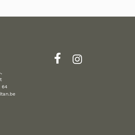
,
t
0 64
tan.be